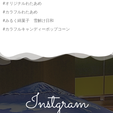
#オリジナルわたあめ
#カラフルわたあめ
#みるく綿菓子 雪解け日和
#カラフルキャンディーポップコーン
Instgram